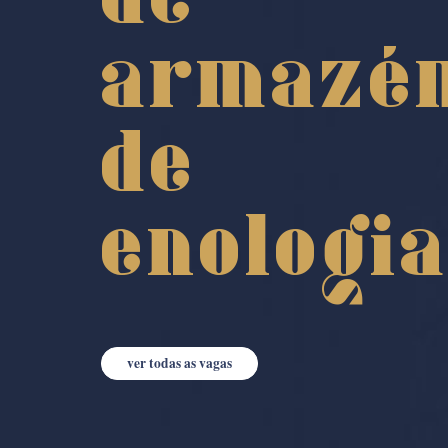
armazé
de
enologi
ver todas as vagas