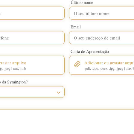
Último nome
Email
Carta de Apresentação
rastar arquivo
Adicionar ou arrastar arqu
jpg, .jpeg | max 4mb
.pdf, .doc, .docx, .jpg, .jpeg | max
o da Symington?