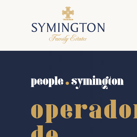
operado
de