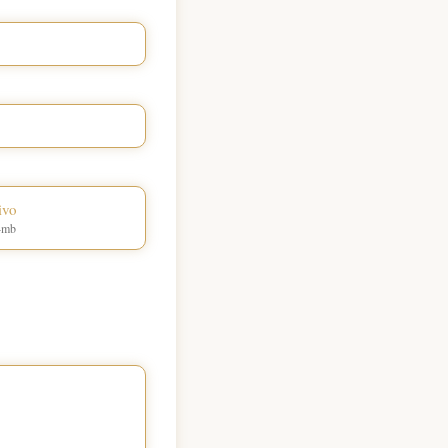
ivo
 4mb