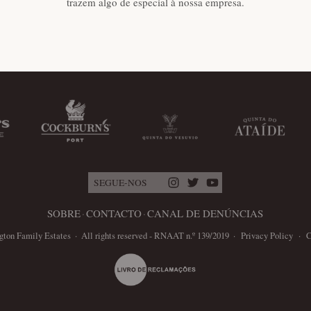
trazem algo de especial à nossa empresa.
SEGUE-NOS
.
.
SOBRE
CONTACTO
CANAL DE DENÚNCIAS
gton Family Estates
·
All rights reserved - RNAAT n.º 139/2019
·
Privacy Policy
·
C